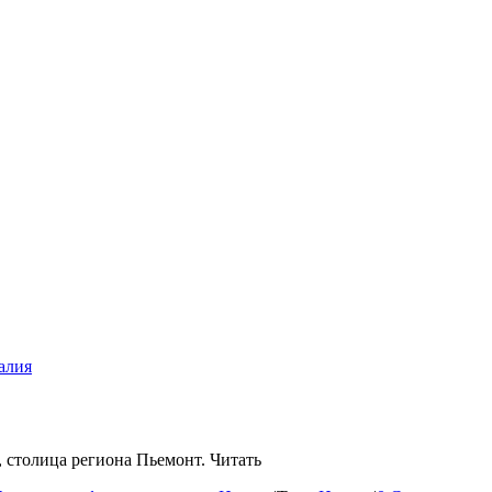
алия
 столица региона Пьемонт. Читать