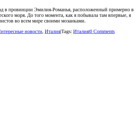
од в провинции Эмилия-Романья, расположенный примерно в
ского моря. До того момента, как я побывала там впервые, я
уристов во всем мире своими мозаиками.
нтересные новости
,
Италия
|
Tags:
Италия
|
0 Comments