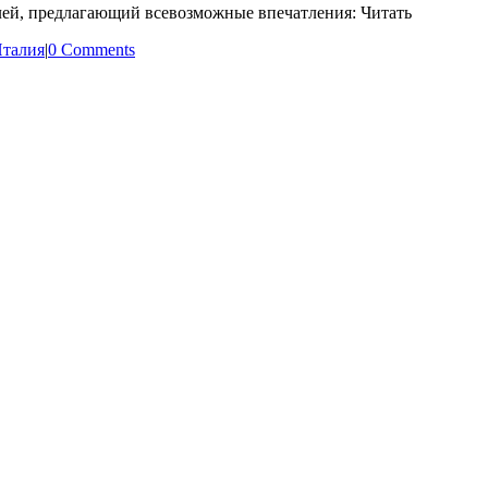
лей, предлагающий всевозможные впечатления: Читать
талия
|
0 Comments