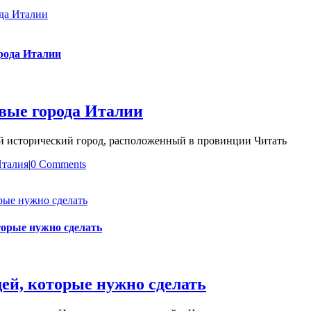
ода Италии
рода Италии
вые города Италии
ьшой исторический город, расположенный в провинции Читать
талия
|
0 Comments
рые нужно сделать
торые нужно сделать
ей, которые нужно сделать