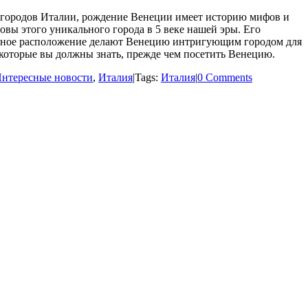
 городов Италии, рождение Венеции имеет историю мифов и
вы этого уникального города в 5 веке нашей эры. Его
ьное расположение делают Венецию интригующим городом для
 которые вы должны знать, прежде чем посетить Венецию.
нтересные новости
,
Италия
|
Tags:
Италия
|
0 Comments