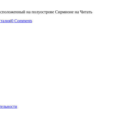
асположенный на полуострове Сирмионе на Читать
талия
|
0 Comments
тельности