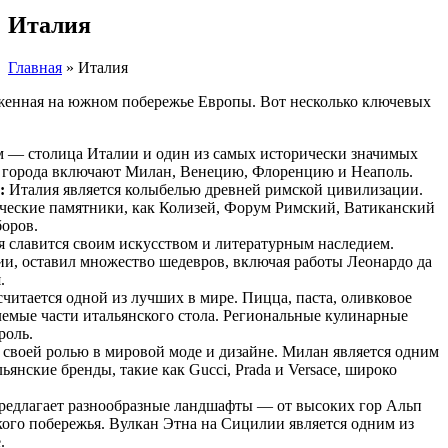
Италия
Главная
»
Италия
оженная на южном побережье Европы. Вот несколько ключевых
 — столица Италии и один из самых исторически значимых
е города включают Милан, Венецию, Флоренцию и Неаполь.
:
Италия является колыбелью древней римской цивилизации.
ческие памятники, как Колизей, Форум Римский, Ватиканский
боров.
 славится своим искусством и литературным наследием.
ии, оставил множество шедевров, включая работы Леонардо да
.
читается одной из лучших в мире. Пицца, паста, оливковое
лемые части итальянского стола. Региональные кулинарные
роль.
 своей ролью в мировой моде и дизайне. Милан является одним
ьянские бренды, такие как Gucci, Prada и Versace, широко
редлагает разнообразные ландшафты — от высоких гор Альп
ого побережья. Вулкан Этна на Сицилии является одним из
.