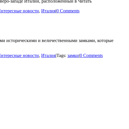
еверо-западе Италии, расположенный в Читать
нтересные новости
,
Италия
|
0 Comments
ими историческими и величественными замками, которые
нтересные новости
,
Италия
|
Tags:
замки
|
0 Comments