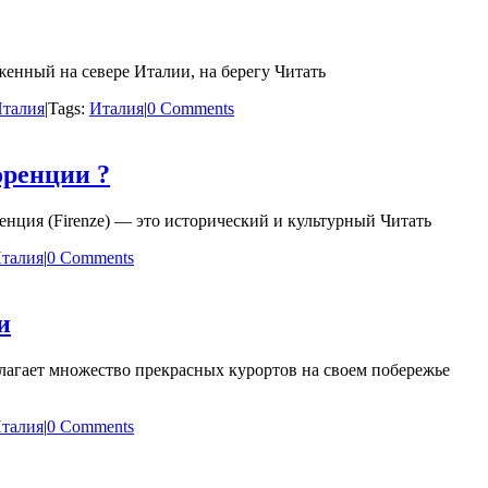
женный на севере Италии, на берегу Читать
талия
|
Tags:
Италия
|
0 Comments
оренции ?
нция (Firenze) — это исторический и культурный Читать
талия
|
0 Comments
и
агает множество прекрасных курортов на своем побережье
талия
|
0 Comments