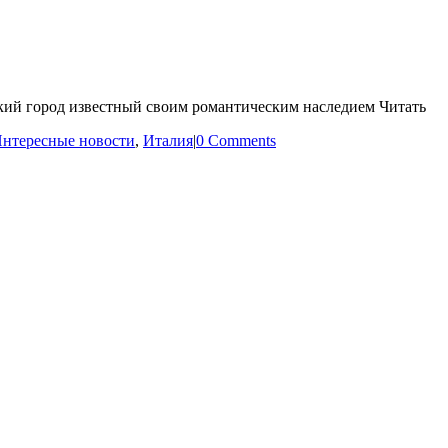
кий город известный своим романтическим наследием Читать
нтересные новости
,
Италия
|
0 Comments