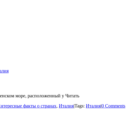
алия
енском море, расположенный у Читать
нтересные факты о странах
,
Италия
|
Tags:
Италия
|
0 Comments