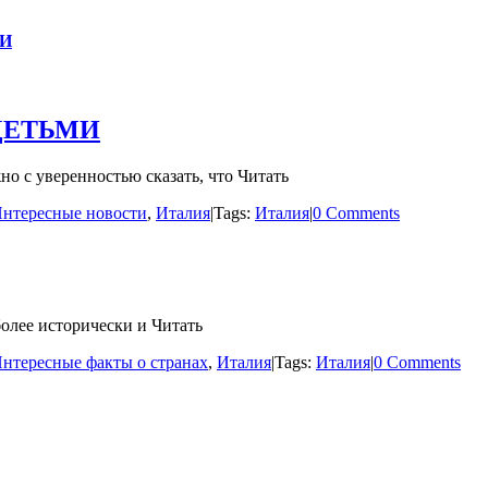
МИ
ДЕТЬМИ
 уверенностью сказать, что Читать
нтересные новости
,
Италия
|
Tags:
Италия
|
0 Comments
олее исторически и Читать
нтересные факты о странах
,
Италия
|
Tags:
Италия
|
0 Comments