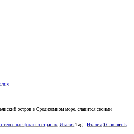
алия
ский остров в Средиземном море, славится своими
нтересные факты о странах
,
Италия
|
Tags:
Италия
|
0 Comments