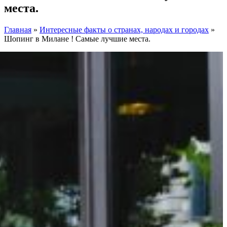
места.
Главная
»
Интересные факты о странах, народах и городах
»
Шопинг в Милане ! Самые лучшие места.
Facebook
Instagram