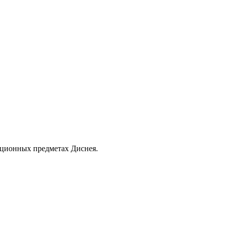
екционных предметах Диснея.