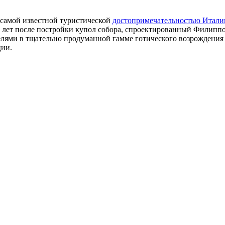
 самой известной туристической
достопримечательностью Итали
500 лет после постройки купол собора, спроектированный Фили
ями в тщательно продуманной гамме готического возрождения 
ции.