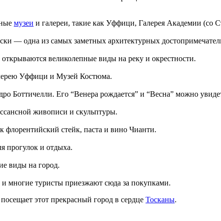
тные
музеи
и галереи, такие как Уффици, Галерея Академии (со 
еллески — одна из самых заметных архитектурных достопримечател
а открываются великолепные виды на реку и окрестности.
алерею Уффици и Музей Костюма.
ро Боттичелли. Его “Венера рождается” и “Весна” можно увиде
ессансной живописи и скульптуры.
к флорентийский стейк, паста и вино Чианти.
я прогулок и отдыха.
е виды на город.
 и многие туристы приезжают сюда за покупками.
 посещает этот прекрасный город в сердце
Тосканы
.