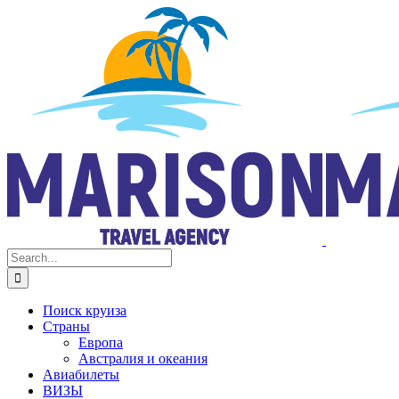
Skip
Facebook
Instagram
to
content
Search
for:
Поиск круиза
Страны
Европа
Австралия и океания
Авиабилеты
ВИЗЫ