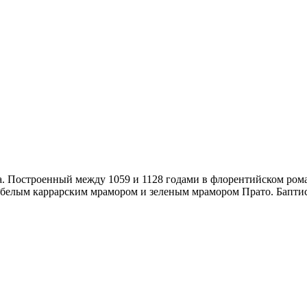
 Построенный между 1059 и 1128 годами в флорентийском рома
 белым каррарским мрамором и зеленым мрамором Прато. Баптис