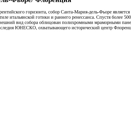
ентийского горизонта, собор Санта-Мария-дель-Фьоре является
стиле итальянской готики и раннего ренессанса. Спустя более 
Внешний вид собора облицован полихромными мраморными панел
 наследия ЮНЕСКО, охватывающего исторический центр Флорен