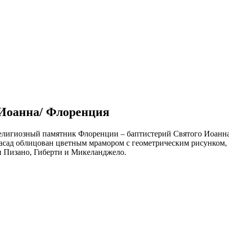
 Иоанна/ Флоренция
елигиозный памятник Флоренции – баптистерий Святого Иоанна.
фасад облицован цветным мрамором с геометрическим рисунком,
 Пизано, Гиберти и Микеланджело.