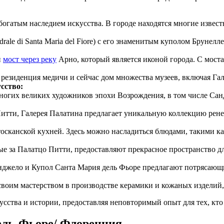
богатым наследием искусства. В городе находятся многие извес
drale di Santa Maria del Fiore) с его знаменитым куполом Брун
й
мост через реку
Арно, который является иконой города. С мост
езиденция медичи и сейчас дом множества музеев, включая Г
сство:
огих великих художников эпохи Возрождения, в том числе Санд
итти, Галерея Палатина предлагает уникальную коллекцию рен
осканской кухней. Здесь можно насладиться блюдами, такими ка
е за Палатцо Питти, предоставляют прекрасное пространство дл
джело и Купол Санта Мария дель Фьоре предлагают потрясающи
своим мастерством в производстве керамики и кожаных изделий,
усства и истории, предоставляя неповторимый опыт для тех, кто
ель-Фьоре/ Флоренция