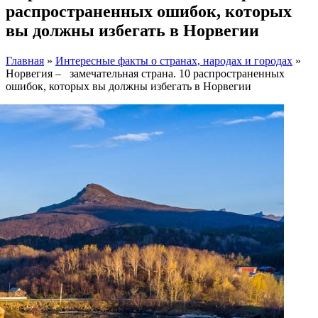
распространенных ошибок, которых
вы должны избегать в Норвегии
Главная
»
Интересные факты о странах, народах и городах
»
Норвегия – замечательная страна. 10 распространенных
ошибок, которых вы должны избегать в Норвегии
Facebook
Instagram