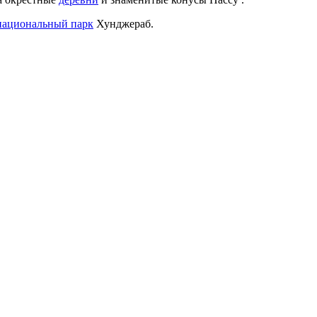
национальный парк
Хунджераб.