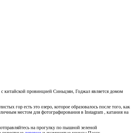
й с китайской провинцией Синьцзян, Годжал является домом
стых гор есть это озеро, которое образовалось после того, как
личным местом для фотографирования в Instagram , катания на
 отправляйтесь на прогулку по пышной зеленой
та окрестные
деревни
и знаменитые конусы Пассу .