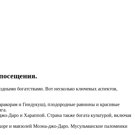
 посещения.
одными богатствами. Вот несколько ключевых аспектов,
аракорам и Гиндукуш), плодородные равнины и красивые
га.
джо-Даро и Хараппой. Страна также богата культурой, включая
ахоре и мавзолей Моэна-джо-Даро. Мусульманские паломники