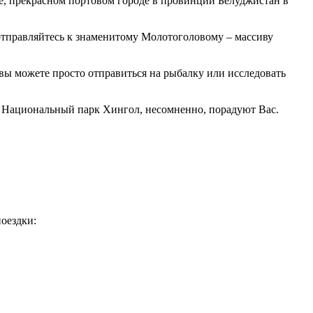
ре, прекрасном портовом городе в провинции Белуджистан в
, отправляйтесь к знаменитому Молотоголовому – массиву
вы можете просто отправиться на рыбалку или исследовать
и Национальный парк Хингол, несомненно, порадуют Вас.
оездки: