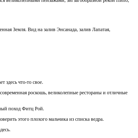
ться великолепными пейзажами, зигзагообразной рекой Пипо,
ная Земля. Вид на залив Энсанада, залив Лапатая,
т здесь что-то свое.
, современная роскошь, великолепные рестораны и отличные
ьный поход Фитц Рой.
верить этого плохого мальчика из списка ведра.
десь.