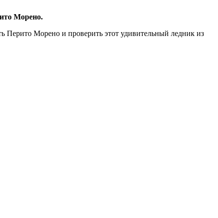
ито Морено.
ить Перито Морено и проверить этот удивительный ледник из