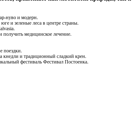
ар-нуво и модерн.
ге и зеленые леса в центре страны.
lvasia.
 и получить медицинское лечение.
е поездки.
ла кнедли и традиционный сладкий крен.
ыкальный фестиваль Фестивал Постоенка.