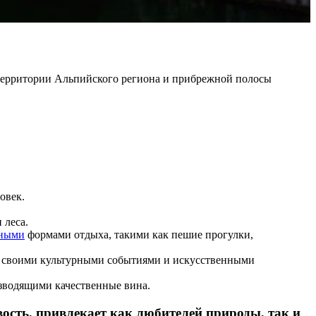
территории Альпийского региона и прибрежной полосы
овек.
 леса.
вными
формами отдыха, такими как пешие прогулки,
тна своими культурными событиями и искусственными
изводящими качественные вина.
ость, привлекает как любителей природы, так и