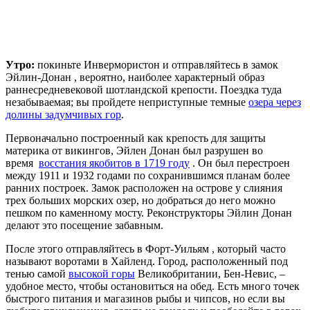
Утро:
покиньте Инвермористон и отправляйтесь в замок
Эйлин-Донан , вероятно, наиболее характерный образ
раннесредневековой шотландской крепости. Поездка туда
незабываемая; вы пройдете неприступные темные
озера через
долины задумчивых гор
.
Первоначально построенный как крепость для защиты
материка от викингов, Эйлен Донан был разрушен во
время
восстания якобитов в 1719 году
. Он был перестроен
между 1911 и 1932 годами по сохранившимся планам более
ранних построек. Замок расположен на острове у слияния
трех больших морских озер, но добраться до него можно
пешком по каменному мосту. Реконструкторы Эйлин Донан
делают это посещение забавным.
После этого отправляйтесь в Форт-Уильям , который часто
называют воротами в Хайленд. Город, расположенный под
тенью самой
высокой горы
Великобритании, Бен-Невис, –
удобное место, чтобы остановиться на обед. Есть много точек
быстрого питания и магазинов рыбы и чипсов, но если вы