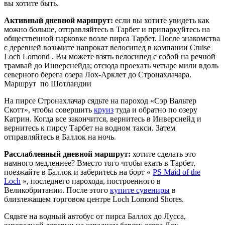
вы хотите быть.
Активный дневной маршрут:
если вы хотите увидеть как
можно больше, отправляйтесь в Тарбет и припаркуйтесь на
общественной парковке возле пирса Тарбет. После знакомства
с деревней возьмите напрокат велосипед в компании Cruise
Loch Lomond . Вы можете взять велосипед с собой на речной
трамвай до Инверснейда; отсюда проехать четыре мили вдоль
северного берега озера Лох-Арклет до Стронахлачара.
Маршрут по Шотландии
На пирсе Стронахлачар сядьте на пароход «Сэр Вальтер
Скотт», чтобы совершить
круиз
туда и обратно по озеру
Катрин. Когда все закончится, вернитесь в Инверснейд и
вернитесь к пирсу Тарбет на водном такси. Затем
отправляйтесь в Баллок на ночь.
Расслабленный дневной маршрут:
хотите сделать это
намного медленнее? Вместо того чтобы ехать в Тарбет,
поезжайте в Баллок и заберитесь на борт «
PS Maid of the
Loch
», последнего парохода, построенного в
Великобритании. После этого
купите сувениры
в
близлежащем торговом центре Loch Lomond Shores.
Сядьте на водный автобус от пирса Баллох до Лусса,