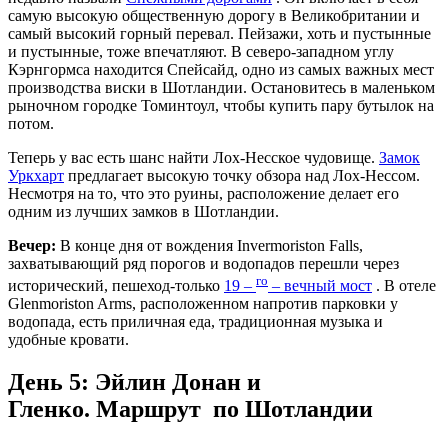
самую высокую общественную дорогу в Великобритании и
самый высокий горный перевал. Пейзажи, хоть и пустынные
и пустынные, тоже впечатляют. В северо-западном углу
Кэрнгормса находится Спейсайд, одно из самых важных мест
производства виски в Шотландии. Остановитесь в маленьком
рыночном городке Томинтоул, чтобы купить пару бутылок на
потом.
Теперь у вас есть шанс найти Лох-Несское чудовище.
Замок
Уркхарт
предлагает высокую точку обзора над Лох-Нессом.
Несмотря на то, что это руины, расположение делает его
одним из лучших замков в Шотландии.
Вечер:
В конце дня от вождения Invermoriston Falls,
захватывающий ряд порогов и водопадов перешли через
го
исторический, пешеход-только
19 –
– вечный мост
. В отеле
Glenmoriston Arms, расположенном напротив парковки у
водопада, есть приличная еда, традиционная музыка и
удобные кровати.
День 5: Эйлин Донан и
Гленко.
Маршрут по Шотландии