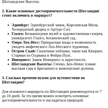
Шотландские Высоты.
2. Какие основные достопримечательности Шотландии
стоит включить в маршрут?
Эдинбург:
Эдинбургский замок, Королевская Миля,
Холирудский дворец и Артурс-Сит.
Глазго:
Кельвингроув музей и художественная галерея,
университет Глазго, ботанический сад.
Озеро Лох-Несс:
Прекрасные виды и возможность
увидеть мифического Лох-Несского чудовища.
Остров Скай:
Сказочные пейзажи, такие как Квиранг,
Старман из Олдмана и Фейри-Пулс.
Инвернесс:
Замок Инвернесс и окрестности.
Шотландские Высоты:
Гленко, Бен-Невис (самая
высокая гора в Британии) и живописные долины.
3. Сколько времени нужно для путешествия по
Шотландии?
Для основного маршрута по Шотландии рекомендуется от 7
до 10 дней. За это время можно осмотреть основные
достопримечательности и насладиться природой.