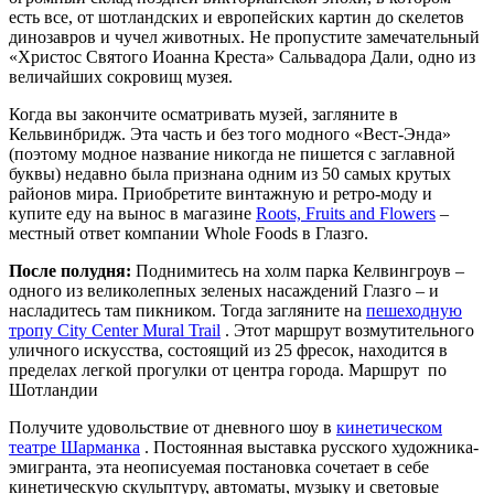
есть все, от шотландских и европейских картин до скелетов
динозавров и чучел животных. Не пропустите замечательный
«Христос Святого Иоанна Креста» Сальвадора Дали, одно из
величайших сокровищ музея.
Когда вы закончите осматривать музей, загляните в
Кельвинбридж. Эта часть и без того модного «Вест-Энда»
(поэтому модное название никогда не пишется с заглавной
буквы) недавно была признана одним из 50 самых крутых
районов мира. Приобретите винтажную и ретро-моду и
купите еду на вынос в магазине
Roots, Fruits and Flowers
–
местный ответ компании Whole Foods в Глазго.
После полудня:
Поднимитесь на холм парка Келвингроув –
одного из великолепных зеленых насаждений Глазго – и
насладитесь там пикником. Тогда загляните на
пешеходную
тропу City Center Mural Trail
. Этот маршрут возмутительного
уличного искусства, состоящий из 25 фресок, находится в
пределах легкой прогулки от центра города. Маршрут по
Шотландии
Получите удовольствие от дневного шоу в
кинетическом
театре Шарманка
. Постоянная выставка русского художника-
эмигранта, эта неописуемая постановка сочетает в себе
кинетическую скульптуру, автоматы, музыку и световые