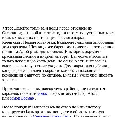
Утро:
Долейте топлива и воды перед отъездом из
Стерлинга; вы пройдете через одни из самых пустынных мест
и самых высоких плато национального парка
Кэрнгорм . Первая остановка: Балморал , частный загородный
дом королевы. Шотландское баронское поместье, построенное
принцем Альбертом для королевы Виктории, окружено
красивыми лесами и видами на горы. Вы можете посетить
только небольшую часть дома, но обычно есть интересная
выставка, которую стоит увидеть. Дом закрыт для публики,
когда королева и члены королевской семьи находятся в
резиденции с августа по октябрь. Билеты нужно бронировать
заранее.
Примечание: если вы находитесь в районе, где находится
королева, посетите
замок
Блэр в поместье Блэр Атолл
или
замок Бремар
.
После полудня:
Направляясь на север по извилистому
маршруту из Балморала, вы попадете в область, которую
недавно назвали
Снежными дорогами
. Он включает в себя