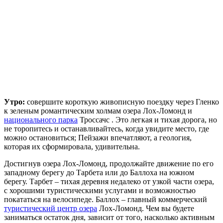
Утро:
совершите короткую живописную поездку через Гленко
к зеленым романтическим холмам озера Лох-Ломонд и
национального парка
Троссачс . Это легкая и тихая дорога, но
не торопитесь и останавливайтесь, когда увидите место, где
можно остановиться; Пейзажи впечатляют, а геология,
которая их сформировала, удивительна.
Достигнув озера Лох-Ломонд, продолжайте движение по его
западному берегу до Тарбета или до Баллоха на южном
берегу. Тарбет – тихая деревня недалеко от узкой части озера,
с хорошими туристическими услугами и возможностью
покататься на велосипеде. Баллох – главный коммерческий
туристический центр озера
Лох-Ломонд. Чем вы будете
заниматься остаток дня, зависит от того, насколько активным