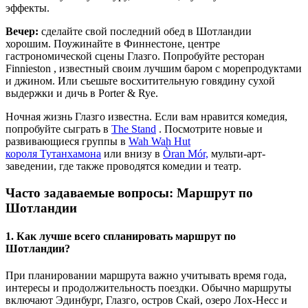
эффекты.
Вечер:
сделайте свой последний обед в Шотландии
хорошим. Поужинайте в Финнестоне, центре
гастрономической сцены Глазго. Попробуйте ресторан
Finnieston , известный своим лучшим баром с морепродуктами
и джином. Или съешьте восхитительную говядину сухой
выдержки и дичь в Porter & Rye.
Ночная жизнь Глазго известна. Если вам нравится комедия,
попробуйте сыграть в
The Stand
. Посмотрите новые и
развивающиеся группы в
Wah Wah Hut
короля
Тутанхамона
или внизу в
Òran Mór,
мульти-арт-
заведении, где также проводятся комедии и театр.
Часто задаваемые вопросы: Маршрут по
Шотландии
1. Как лучше всего спланировать маршрут по
Шотландии?
При планировании маршрута важно учитывать время года,
интересы и продолжительность поездки. Обычно маршруты
включают Эдинбург, Глазго, остров Скай, озеро Лох-Несс и