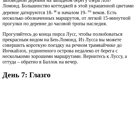
заповедной деревни на западном берегу озера Лох-
Ломонд. Большинство коттеджей в этой украшенной цветами
м
го
деревне датируются 18-
и началом 19-
веков. Есть
несколько обозначенных маршрутов, от легкой 15-минутной
прогулки по деревне до часовой тропы наследия.
Прогуляйтесь до конца пирса Лусс, чтобы полюбоваться
прекрасным видом на Бен-Ломонд. Из Лусса вы можете
совершить короткую поездку на речном трамвайчике до
Инчкайлох, уединенного острова недалеко от берега с
несколькими хорошими маршрутами. Вернитесь к Луссу, а
оттуда – обратно в Баллок на вечер.
День 7: Глазго