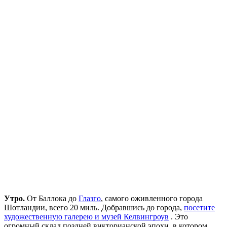
Утро.
От Баллока до
Глазго
, самого оживленного города
Шотландии, всего 20 миль. Добравшись до города,
посетите
художественную галерею и музей Келвингроув
. Это
огромный склад поздней викторианской эпохи, в котором