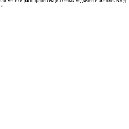
али место и расширили секции белых медведей и обезьян. Вход
я.