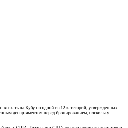
въехать на Кубу по одной из 12 категорий, утвержденных
венным департаментом перед бронированием, поскольку
– в банках США. Гражданин США должен принести достаточно