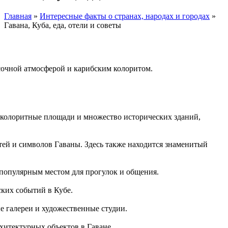
Главная
»
Интересные факты о странах, народах и городах
»
Гавана, Куба, еда, отели и советы
Facebook
Instagram
сочной атмосферой и карибским колоритом.
 колоритные площади и множество исторических зданий,
тей и символов Гаваны. Здесь также находится знаменитый
 популярным местом для прогулок и общения.
ких событий в Кубе.
е галереи и художественные студии.
хитектурных объектов в Гаване.