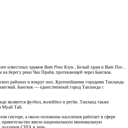
олее известных храмов
Ват Ронг Кхун
, Белый храм и
Ват Пхо
,
м на берегу реки Чао Прайя, протекающей через Бангкок.
дских районах и вокруг них. Крупнейшими городами Таиланда
иангмай. Бангкок — единственный город Таиланда с
де являются футбол, волейбол и регби. Таиланд также
м Муай Тай.
ном секторе, а около половины населения работает в сфере
й, правительство ввело национальную минимальную
10 долларов США в день.