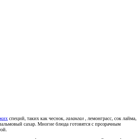
ежих
специй, таких как чеснок,
галангал
, лемонграсс, сок лайма,
 пальмовый сахар. Многие блюда готовятся с прозрачным
той.