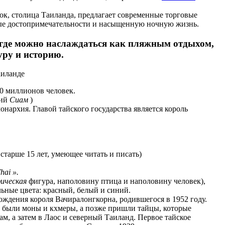
ок, столица Таиланда, предлагает современные торговые
ые достопримечательности и насыщенную ночную жизнь.
 где можно наслаждаться как пляжным отдыхом,
уру и историю.
аиланде
10 миллионов человек.
ший
Сиам
)
нархия. Главой тайского государства является король
старше 15 лет, умеющее читать и писать)
hai ».
ическая
фигура, наполовину птица и наполовину человек),
ьные цвета: красный, белый и синий.
ождения короля Вачиралонгкорна, родившегося в 1952 году.
были моны и кхмеры, а позже пришли тайцы, которые
м, а затем в Лаос и северный Таиланд. Первое тайское