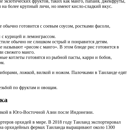
 экзотических фруктов, таких как манго, папайя, джекфруты,
 на более крупный личи, но имеют кисло-сладкий вкус.
е обычно готовится с соевым соусом, ростками фасоли,
п с курицей и лемонграссом.
 стиле обычно не слишком острый и понравится детям.
 называют «рисом с манго». В этом блюде рис готовится в
ми свежего манго.
ные котлеты готовятся из рыбной пасты, карри и бобов,
ом.
иборами, ложкой, вилкой и ножом. Палочками в Таиланде едят
езьбой по фруктам и овощам.
ика
икой в ​​Юго-Восточной Азии после Индонезии.
ртеров орхидей в мире. В 2018 году Таиланд экспортировал
то на орхидейных фермах Таиланда выращивают около 1300