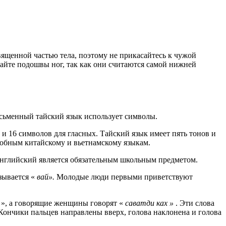
священной частью тела, поэтому не прикасайтесь к чужой
вайте подошвы ног, так как они считаются самой нижней
сьменный тайский язык использует символы.
 и 16 символов для гласных. Тайский язык имеет пять тонов и
добным китайскому и вьетнамскому языкам.
 Английский является обязательным школьным предметом.
зывается «
вай».
Молодые люди первыми приветствуют
», а говорящие женщины говорят «
саватди ках
»
. Эти слова
Кончики пальцев направлены вверх, голова наклонена и голова