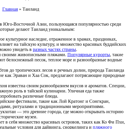
Главная
»
Таиланд
Facebook
Instagram
а в Юго-Восточной Азии, пользующаяся популярностью среди
 которые делают Таиланд уникальным:
ое культурное наследие, отраженное в храмах, праздниках,
 влияет на тайскую культуру, и множество красивых буддийских
 можно увидеть в
разных частях страны
.
я своими живописными пляжами.
Популярные курорты
, такие
ают белоснежный песок, теплое море и разнообразные водные
тов до тропических лесов и речных долин, природа Таиланда
кие как Эраван и Хаа Сок, предлагают потрясающие природные
хня известна своим разнообразием вкусов и ароматов. Специи,
жную роль в тайской кулинарии. Уличная еда также
опробовать различные блюда.
ийские фестивали, такие как Лой Кратонг и Сонгкран,
адами, ритуалами и традиционными мероприятиями.
укхотаи — это древние города, где можно открывать историю
сторические музеи.
т в себя множество красивых островов, таких как Ко Фи Пхи,
еальные условия для дайвинга, сноркелинга и
пляжного