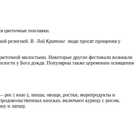
ся цветочные поплавки.
ской религией. В
Лой Кратонг
люди просят прощения у
 цветочной милостыни. Некоторые другие фестивали возникли
милости у Бога дождя. Популярны также церемонии освящения
— рис (
кхао
), лапша, овощи, ростки, морепродукты и
продовольственных киосках, включают курицу с рисом,
ну и лапшу.