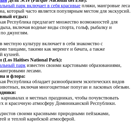
ный
Дель Эсте (Parque Nacional del Este):
альный парк включает в себя красивые
пляжи, мангровые леса
на, который часто является популярным местом для экскурсий.
ивный отдых:
ая Республика предлагает множество возможностей для
дыха, включая водные виды спорта, гольф, рыбалку и
 по джунглям.
:
 местную культуру включает в себя знакомство с
и танцами, такими как меренге и бачата, а также
й кухней.
Los Haitises National Park):
альный парк
известен своими карстовыми образованиями,
мангровыми лесами.
на и флора:
ая Республика обладает разнообразием экзотических видов
животных, включая многоцветные попугаи и ласковых обезьян.
здники:
 карнавалах и местных праздниках, чтобы почувствовать
ух и красочную атмосферу Доминиканской Республики.
 туристов своими красивыми природными пейзажами,
тей и теплой карибской атмосферой.