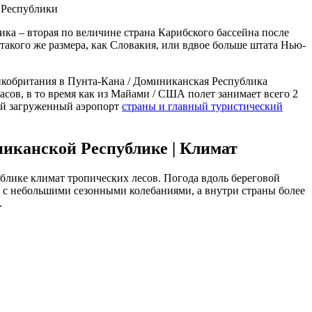
 Республики
ка – вторая по величине страна Карибского бассейна после
такого же размера, как Словакия, или вдвое больше штата Нью-
икобритания в Пунта-Кана / Доминиканская Республика
асов, в то время как из Майами / США полет занимает всего 2
ый загруженный аэропорт
страны и главный туристический
иканской Республике | Климат
лике климат тропических лесов. Погода вдоль береговой
 с небольшими сезонными колебаниями, а внутри страны более
.