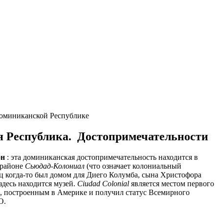
оминиканской Республике
 Республика. Достопримечательности
он
: эта доминиканская достопримечательность находится в
 районе
Сьюдад-Колониал
(что означает колониальный
ец когда-то был домом для Диего Колумба, сына Христофора
здесь находится музей.
Ciudad Colonial
является местом первого
 , построенным в Америке и получил статус Всемирного
О.