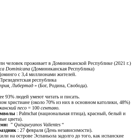
млн человек проживает в Доминиканской Республике (2021 г.)
ica Dominicana
(Доминиканская Республика)
Доминго с 3,4 миллионами жителей.
Президентская республика
трия, Либертад
» (Бог, Родина, Свобода).
ее 93% людей умеют читать и писать.
ном христиане (около 70% из них в основном католики, 48%)
канский песо
= 100
сентаво.
имволы
: Palmchat (национальная птица), красный, белый и
ые цвета).
имн:
”
Quisqueyanos Valientes
“
аздник
: 27 февраля (День независимости).
или на острове Эспаньола задолго до того, как испанские