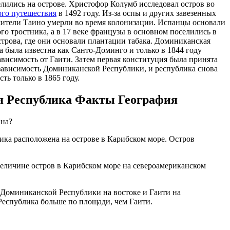
лились на острове. Христофор Колумб исследовал остров во
ого путешествия
в 1492 году. Из-за оспы и других завезенных
жители Таино умерли во время колонизации. Испанцы основали
го тростника, а в 17 веке французы в основном поселились в
строва, где они основали плантации табака. Доминиканская
а была известна как Санто-Доминго и только в 1844 году
ависимость от Гаити. Затем первая конституция была принята
зависимость Доминиканской Республики, и республика снова
ть только в 1865 году.
 Республика Факты География
ана?
ка расположена на острове в Карибском море. Остров
величине остров в Карибском море на североамериканском
: Доминиканской Республики на востоке и Гаити на
Республика больше по площади, чем Гаити.