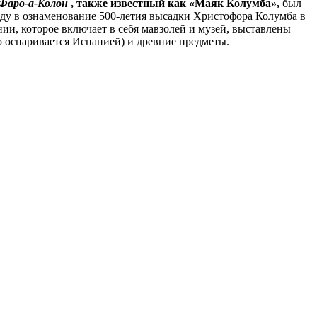
Фаро-а-Колон
, также известный как «Маяк Колумба»,
был
оду в ознаменование 500-летия высадки Христофора Колумба в
нии, которое включает в себя мавзолей и музей, выставлены
о оспаривается Испанией) и древние предметы.