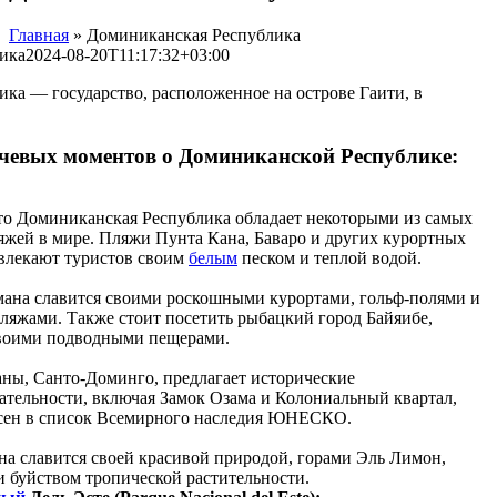
Главная
»
Доминиканская Республика
Facebook
Instagram
ика
2024-08-20T11:17:32+03:00
ка — государство, расположенное на острове Гаити, в
чевых моментов о Доминиканской Республике:
что Доминиканская Республика обладает некоторыми из самых
яжей в мире. Пляжи Пунта Кана, Баваро и других курортных
влекают туристов своим
белым
песком и теплой водой.
мана славится своими роскошными курортами, гольф-полями и
ляжами. Также стоит посетить рыбацкий город Байяибе,
воими подводными пещерами.
аны, Санто-Доминго, предлагает исторические
ательности, включая Замок Озама и Колониальный квартал,
сен в список Всемирного наследия ЮНЕСКО.
на славится своей красивой природой, горами Эль Лимон,
и буйством тропической растительности.