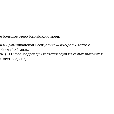
е большое озеро Карибского моря.
а в Доминиканской Республике – Яке-дель-Норте с
6 км / 184 миль.
он
(El Limon Водопады) является один из самых высоких и
 мест водопада.