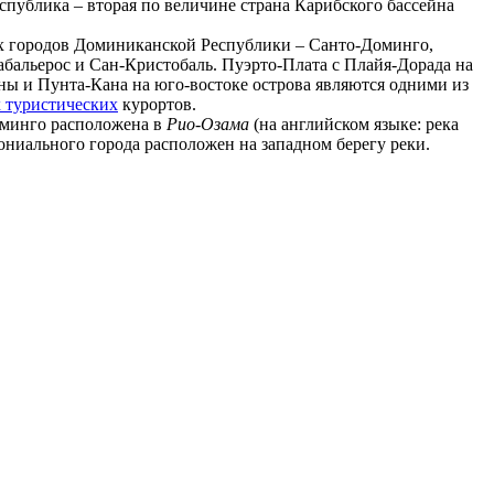
публика – вторая по величине страна Карибского бассейна
 городов Доминиканской Республики – Санто-Доминго,
абальерос и Сан-Кристобаль. Пуэрто-Плата с Плайя-Дорада на
аны и Пунта-Кана на юго-востоке острова являются одними из
 туристических
курортов.
минго расположена в
Рио-Озама
(на английском языке: река
ониального города расположен на западном берегу реки.