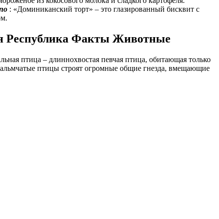
мороженое из кокосового молока и сладкого картофеля.
no
: «Доминиканский торт» – это глазированный бисквит с
м.
я Республика Факты Животные
ьная птица – длиннохвостая певчая птица, обитающая только
Пальмчатые птицы строят огромные общие гнезда, вмещающие