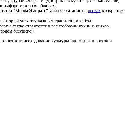
й”, “Дубай Опера” и “Дистрикт искусств” (Alserkal Avenue).
ип-сафари или на верблюдах.
внутри “Молла Эмиратс”, а также катание на
лыжах
в закрытом
, который является важным транзитным хабом.
ру, а также отражается в разнообразии кухни и языков.
ородом будущего”.
ь то шопинг, исследование культуры или отдых в роскоши.