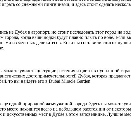
 играть со снежными пингвинами, и здесь стоит сделать несколь
сь из Дубая в аэропорт, но стоит исследовать этот город на во
 города, когда ваши лодки будут плавно плыть по воде. Если в
ыми из местных деликатесов. Если вы составили список лучших 
е.
 вы можете увидеть цветущие растения и цветы в пустынной стран
ристических достопримечательностей Дубая, которая предлагает
й, то вы найдете его в Dubai Miracle Garden.
я еще одной природной жемчужиной города. Здесь вы можете ув
то место находится всего на небольшом расстоянии от некоторых
х и искусственных мест в Дубае в этом заповеднике. Лучшие мес