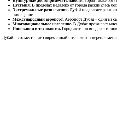
Культурные достопримечательности.
Город также богат
Пустыня.
В пределах недалеко от города раскинулась бе
Экстремальные развлечения.
Дубай предлагает различн
помещении.
Международный аэропорт.
Аэропорт Дубая – один из с
Многонациональное население.
В Дубае проживает много
Инновации и технологии.
Город активно внедряет иннов
Дубай – это место, где современный стиль жизни переплетается