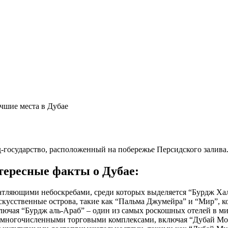
чшие места в Дубае
д-государство, расположенный на побережье Персидского залива
тересные факты о Дубае:
тляющими небоскребами, среди которых выделяется “Бурдж Хали
кусственные острова, такие как “Пальма Джумейра” и “Мир”, ко
лючая “Бурдж аль-Араб” – один из самых роскошных отелей в ми
многочисленными торговыми комплексами, включая “Дубай Молл