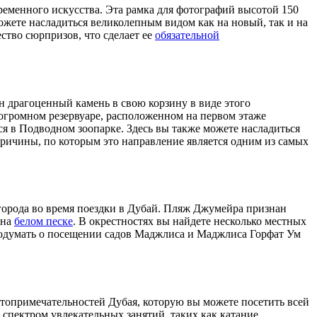
временного искусства. Эта рамка для фотографий высотой 150
ожете насладиться великолепным видом как на новый, так и на
ество сюрпризов, что сделает ее
обязательной
ин драгоценный камень в свою корзину в виде этого
 огромном резервуаре, расположенном на первом этаже
ся в Подводном зоопарке. Здесь вы также можете насладиться
причины, по которым это направление является одним из самых
города во время поездки в Дубай. Пляж Джумейра признан
 на
белом песке
. В окрестностях вы найдете несколько местных
 подумать о посещении садов Маджлиса и Маджлиса Горфат Ум
остопримечательностей Дубая, которую вы можете посетить всей
 спектром увлекательных занятий, таких как катание