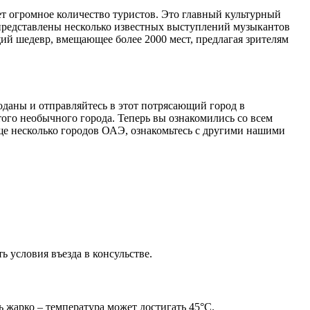
ет огромное количество туристов. Это главный культурный
м представлены несколько известных выступлений музыкантов
щий шедевр, вмещающее более 2000 мест, предлагая зрителям
моданы и отправляйтесь в этот потрясающий город в
того необычного города. Теперь вы ознакомились со всем
ще несколько городов ОАЭ, ознакомьтесь с другими нашими
ь условия въезда в консульстве.
ь жарко – температура может достигать 45°C.