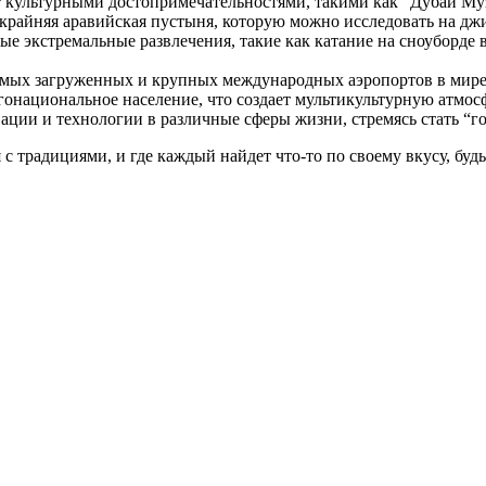
 культурными достопримечательностями, такими как “Дубай Музе
скрайняя аравийская пустыня, которую можно исследовать на дж
ые экстремальные развлечения, такие как катание на сноуборде 
амых загруженных и крупных международных аэропортов в мире
национальное население, что создает мультикультурную атмосфе
ации и технологии в различные сферы жизни, стремясь стать “г
 с традициями, и где каждый найдет что-то по своему вкусу, буд