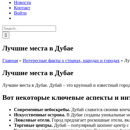
Новости
Контакт
Войти
Search
for:
Лучшие места в Дубае
Главная
»
Интересные факты о странах, народах и городах
»
Лу
Facebook
Instagram
Лучшие места в Дубае
Лучшие места в Дубае. Дубай – это крупный и известный горо
Вот некоторые ключевые аспекты и ин
Современные небоскребы.
Дубай славится своими впеча
Искусственные острова.
В Дубае созданы уникальные ис
Люксовые отели.
Город предлагает роскошные отели, вк
Торговые центры.
Дубай – популярный шопинг-центр с 