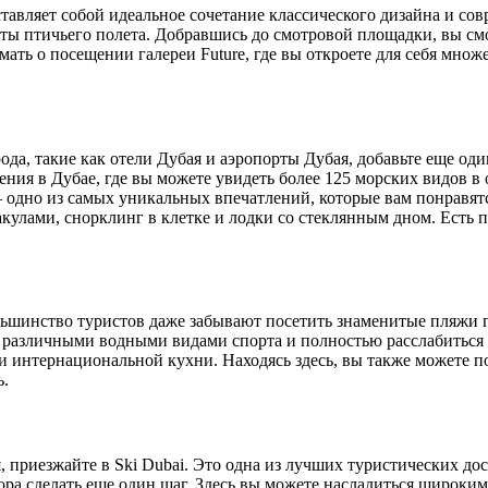
ставляет собой идеальное сочетание классического дизайна и со
оты птичьего полета. Добравшись до смотровой площадки, вы см
мать о посещении галереи Future, где вы откроете для себя множ
ода, такие как отели Дубая и аэропорты Дубая, добавьте еще од
ния в Дубае, где вы можете увидеть более 125 морских видов в
– одно из самых уникальных впечатлений, которые вам понравят
кулами, снорклинг в клетке и лодки со стеклянным дном. Есть 
льшинство туристов даже забывают посетить знаменитые пляжи 
я различными водными видами спорта и полностью расслабиться
й и интернациональной кухни. Находясь здесь, вы также можете
ь.
, приезжайте в Ski Dubai. Это одна из лучших туристических д
ра сделать еще один шаг. Здесь вы можете насладиться широким