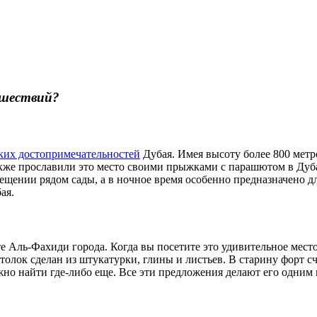
ешествий?
ких достопримечательностей
Дубая. Имея высоту более 800 метр
е прославили это место своими прыжками с парашютом в Дубае.
посещении рядом сады, а в ночное время особенно предназначено
ая.
 Аль-Фахиди города. Когда вы посетите это удивительное место
отолок сделан из штукатурки, глины и листьев. В старину форт 
жно найти где-либо еще. Все эти предложения делают его одним 