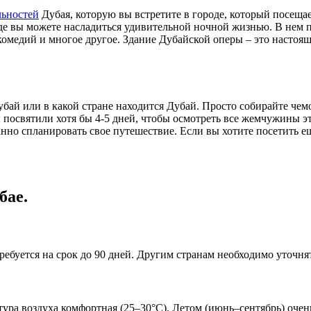
льностей
Дубая, которую вы встретите в городе, который посеща
, где вы можете насладиться удивительной ночной жизнью. В не
 комедий и многое другое. Здание Дубайской оперы – это настоя
 Дубай или в какой стране находится Дубай. Просто собирайте че
 посвятили хотя бы 4-5 дней, чтобы осмотреть все жемчужины э
нно спланировать свое путешествие. Если вы хотите посетить е
бае.
ребуется на срок до 90 дней. Другим странам необходимо уточнят
атура воздуха комфортная (25–30°C). Летом (июнь–сентябрь) очен