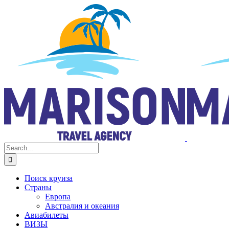
Skip
Facebook
Instagram
to
content
Search
for:
Поиск круиза
Страны
Европа
Австралия и океания
Авиабилеты
ВИЗЫ