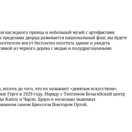
ия наследного принца и небольшой музей с артефактами
а пределами дворца развевается национальный флаг, вы будете
 посетители могут бесплатно посетить здание и увидеть
авкой из черного дерева с медью и полудрагоценными
 вплоть до того, что их называют «девятым искусством».
ные Герге в 1929 году. Наряду с Тинтином Бельгийский центр
ди Каппу и Чарли. Браун и несколько знакомых
ированном сыном Брюсселя Виктором Ортой.