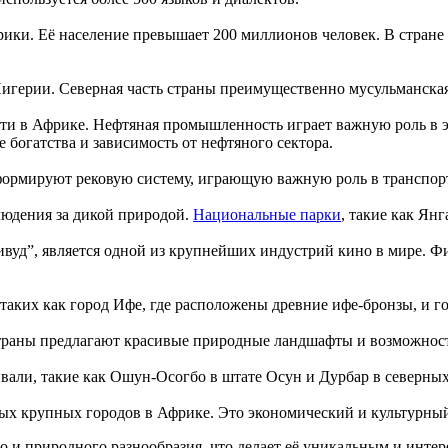
ики. Её население превышает 200 миллионов человек. В стране 
герии. Северная часть страны преимущественно мусульманская,
и в Африке. Нефтяная промышленность играет важную роль в эк
 богатства и зависимость от нефтяного сектора.
формируют рековую систему, играющую важную роль в транспорте
людения за дикой природой.
Национальные парки
, такие как Ян
ивуд”, является одной из крупнейших индустрий кино в мире. Ф
таких как город Ифе, где расположены древние ифе-бронзы, и го
страны предлагают красивые природные ландшафты и возможност
вали, такие как Ошун-Осогбо в штате Осун и Дурбар в северных
ых крупных городов в Африке. Это экономический и культурный
го и природного разнообразия, что делает её уникальным и инте