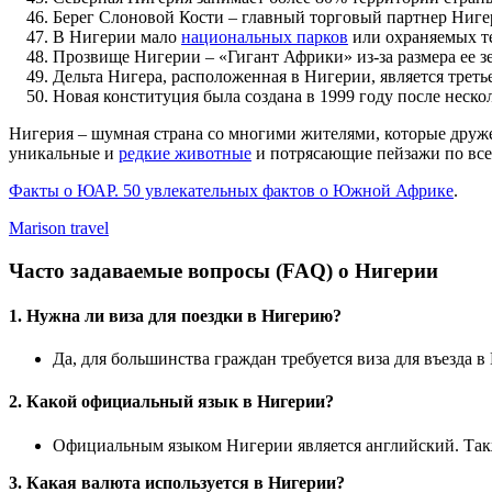
Берег Слоновой Кости – главный торговый партнер Ниге
В Нигерии мало
национальных парков
или охраняемых те
Прозвище Нигерии – «Гигант Африки» из-за размера ее з
Дельта Нигера, расположенная в Нигерии, является треть
Новая конституция была создана в 1999 году после неск
Нигерия – шумная страна со многими жителями, которые друже
уникальные и
редкие животные
и потрясающие пейзажи по всей
Факты о ЮАР. 50 увлекательных фактов о Южной Африке
.
Marison travel
Часто задаваемые вопросы (FAQ) о Нигерии
1. Нужна ли виза для поездки в Нигерию?
Да, для большинства граждан требуется виза для въезда 
2. Какой официальный язык в Нигерии?
Официальным языком Нигерии является английский. Также
3. Какая валюта используется в Нигерии?