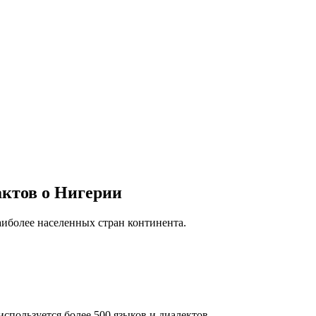
актов о Нигерии
иболее населенных стран континента.
пользуется более 500 языков и диалектов.