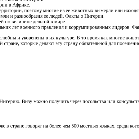
рии в Африке.
рриторий, поэтому многие из ее животных вымерли или находят
емли и разнообразия ее людей. Факты о Нигерии.
ей по величине дельтой в мире.
ольких лет военного правления и коррумпированных лидеров. Фа
любны и укоренены в их культуре. В то время как многие живот
 стране, которые делают эту страну обязательной для посещени
в Нигерию. Визу можно получить через посольства или консульст
 в стране говорят на более чем 500 местных языках, среди кото