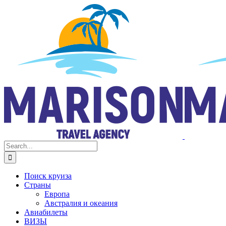
Skip
Facebook
Instagram
to
content
Search
for:
Поиск круиза
Страны
Европа
Австралия и океания
Авиабилеты
ВИЗЫ