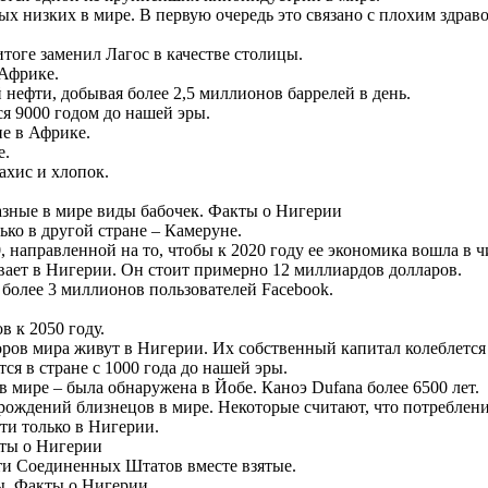
мых низких в мире. В первую очередь это связано с плохим здра
итоге заменил Лагос в качестве столицы.
 Африке.
нефти, добывая более 2,5 миллионов баррелей в день.
я 9000 годом до нашей эры.
е в Африке.
е.
ахис и хлопок.
разные в мире виды бабочек. Факты о Нигерии
ько в другой стране – Камеруне.
0, направленной на то, чтобы к 2020 году ее экономика вошла в
вает в Нигерии. Он стоит примерно 12 миллиардов долларов.
 более 3 миллионов пользователей Facebook.
 к 2050 году.
торов мира живут в Нигерии. Их собственный капитал колеблется
я в стране с 1000 года до нашей эры.
 в мире – была обнаружена в Йобе. Каноэ Dufana более 6500 лет.
ождений близнецов в мире. Некоторые считают, что потреблени
йти только в Нигерии.
кты о Нигерии
сти Соединенных Штатов вместе взятые.
ы. Факты о Нигерии.