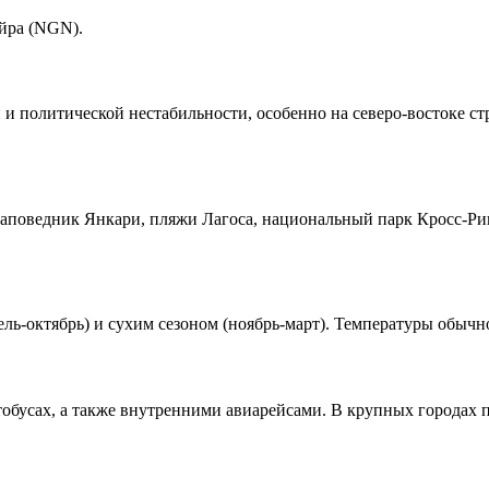
йра (NGN).
и политической нестабильности, особенно на северо-востоке стр
поведник Янкари, пляжи Лагоса, национальный парк Кросс-Риве
ль-октябрь) и сухим сезоном (ноябрь-март). Температуры обычно
бусах, а также внутренними авиарейсами. В крупных городах п