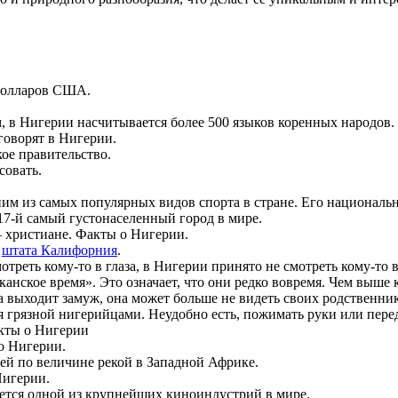
 долларов США.
, в Нигерии насчитывается более 500 языков коренных народов.
 говорят в Нигерии.
ое правительство.
совать.
ним из самых популярных видов спорта в стране. Его национал
 17-й самый густонаселенный город в мире.
– христиане. Факты о Нигерии.
е
штата Калифорния
.
треть кому-то в глаза, в Нигерии принято не смотреть кому-то в 
нское время». Это означает, что они редко вовремя. Чем выше кл
а выходит замуж, она может больше не видеть своих родственн
ся грязной нигерийцами. Неудобно есть, пожимать руки или пере
акты о Нигерии
о Нигерии.
ей по величине рекой в ​​Западной Африке.
Нигерии.
ется одной из крупнейших киноиндустрий в мире.