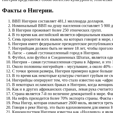
Факты о Нигерии.
ВВП Нигерии составляет 481,1 миллиарда долларов.
Номинальный ВВП на душу населения составляет 5 900
В Нигерии проживает более 250 этнических групп.
В то время как английский является официальным языком
Семь процентов всех языков, на которых говорят в мире,
Нигерия имеет федеральное президентское республиканск
Нигерийцам должно быть не менее 18 лет, чтобы проголо
Лагос – самый густонаселенный город в Нигерии.
Футбол, или футбол в Соединенных Штатах, является од
Нигерия – самая густонаселенная страна в Африке, и это
Около половины нигерийцев – мусульмане, а около 40% 
С точки зрения размера, Нигерия примерно вдвое больш
В то время как некоторые культуры считают грубым не смо
Нигерийцы оперируют тем, что стало известно как «африка
В некоторых исламских браках в Нигерии, когда женщин
Как и в других африканских странах, левая рука считает
Страна является 7-й по величине демократией в мире. Ф
На нефть приходится более 70% экспорта страны. Факты 
Река Нигер, которая охватывает 2600 миль, является треть
Говоря о реке Нигер, это было вдохновением для имени 
Киноиндустрия Нигерии известна как «Нолливуд» и явля