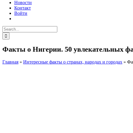
Новости
Контакт
Войти
Search
for:
Факты о Нигерии. 50 увлекательных ф
Главная
»
Интересные факты о странах, народах и городах
»
Фа
Facebook
Instagram
View
Larger
Image