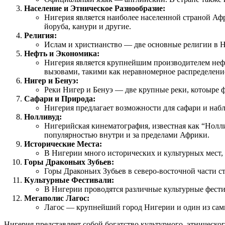
Население и Этническое Разнообразие:
Нигерия является наиболее населенной страной Афр
йоруба, канури и другие.
Религия:
Ислам и христианство — две основные религии в Ни
Нефть и Экономика:
Нигерия является крупнейшим производителем нефт
вызовами, такими как неравномерное распределение
Нигер и Бенуэ:
Реки Нигер и Бенуэ — две крупные реки, котоыре 
Сафари и Природа:
Нигерия предлагает возможности для сафари и наб
Нолливуд:
Нигерийская кинематография, известная как “Нолл
популярностью внутри и за пределами Африки.
Исторические Места:
В Нигерии много исторических и культурных мест, 
Горы Драконьих Зубьев:
Горы Драконьих Зубьев в северо-восточной части 
Культурные Фестивали:
В Нигерии проводятся различные культурные фести
Мегаполис Лагос:
Лагос — крупнейший город Нигерии и один из сам
Нигерия представляет собой богатство культурного, этническо