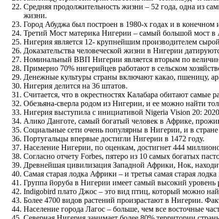
Средняя продолжительность жизни – 52 года, одна из са
жизни.
Город Абуджа был построен в 1980-х годах и в конечном 
Третий Мост материка Нигерии – самый большой мост в
Нигерия является 12- крупнейшим производителем сырой 
Доказательства человеческой жизни в Нигерии датируютс
Номинальный ВВП Нигерии является вторым по величин
Примерно 70% нигерийцев работают в сельском хозяйств
Денежные культуры страны включают какао, пшеницу, ар
Нигерия делится на 36 штатов.
Считается, что в окрестностях Калабара обитают самые 
Обезьяна-сверла родом из Нигерии, и ее можно найти тол
Нигерия выступила с инициативой Nigeria Vision 20: 202
Алико Данготе, самый богатый человек в Африке, прожи
Социальные сети очень популярны в Нигерии, и в стране
Португальцы впервые достигли Нигерии в 1472 году.
Население Нигерии, по оценкам, достигнет 444 миллионов
Согласно отчету Forbes, пятеро из 10 самых богатых пас
Древнейшая цивилизация Западной Африки, Нок, находитс
Самая старая лодка Африки – и третья самая старая лодка
Группа йоруба в Нигерии имеет самый высокий уровень р
Indigobird плато Джос – это вид птиц, который можно на
Более 4700 видов растений произрастают в Нигерии. Фа
Население города Лагос – больше, чем все восточные ча
Северная Нигерия занимает более 80% территории стран