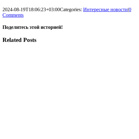
2024-08-19T18:06:23+03:00
Categories:
Интересные новости
|
0
Comments
Поделитесь этой историей!
Facebook
X
Reddit
LinkedIn
WhatsApp
Tumblr
Pinterest
Vk
Xing
Email
Related Posts