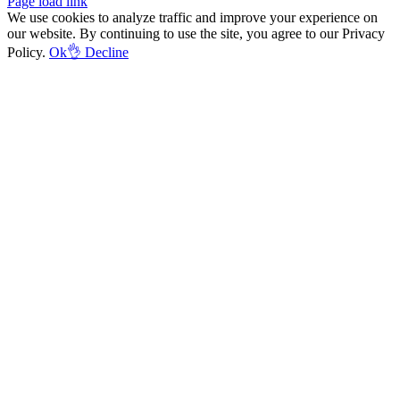
Facebook
Instagram
Page load link
We use cookies to analyze traffic and improve your experience on
our website. By continuing to use the site, you agree to our Privacy
Policy.
Ok👌
Decline
Go
to
Top