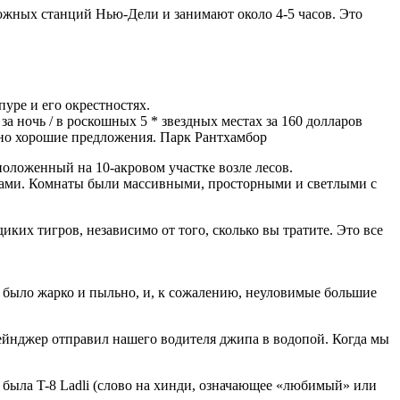
ожных станций Нью-Дели и занимают около 4-5 часов. Это
уре и его окрестностях.
а ночь / в роскошных 5 * звездных местах за 160 долларов
ьно хорошие предложения. Парк Рантхамбор
оложенный на 10-акровом участке возле лесов.
дами. Комнаты были массивными, просторными и светлыми с
диких тигров, независимо от того, сколько вы тратите. Это все
я, было жарко и пыльно, и, к сожалению, неуловимые большие
 рейнджер отправил нашего водителя джипа в водопой. Когда мы
была T-8 Ladli (слово на хинди, означающее «любимый» или