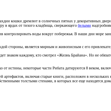
Махдии кошки дремлют в солнечных пятнах у декоративных двер
тру в ярдах от тихого кладбища, сверкающего
белыми
надгробия
ив контролировать воды вокруг побережья. В наши дни море зани
каждой стороны, является мирным и живописным с его привлека
будет знаком каждому, кто смотрел «Жизнь Брайана». Но не обяз
о от истины, некоторые части Рибата датируются 8 веком, вкл
й артефактов, включая старые книги, расположен в нескольких
бственными толстыми стенами, в которых все еще находятся дом