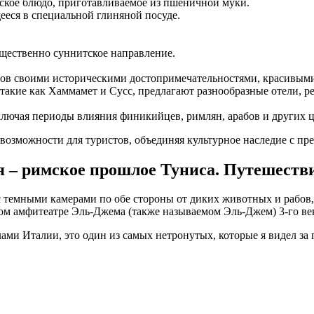
кое блюдо, приготавливаемое из пшеничной муки.
ееся в специальной глиняной посуде.
щественно суннитское направление.
тов своими историческими достопримечательностями, красивым
такие как Хаммамет и Сусс, предлагают разнообразные отели, р
ключая периоды влияния финикийцев, римлян, арабов и других 
 возможности для туристов, объединяя культурное наследие с 
 – римское прошлое Туниса. Путешестви
с темными камерами по обе стороны от диких животных и рабов, 
ом амфитеатре Эль-Джема (также называемом Эль-Джем) 3-го ве
ми Италии, это один из самых нетронутых, которые я видел за 