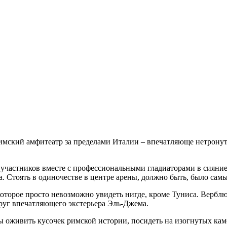
имский амфитеатр за пределами Италии – впечатляюще нетрону
участников вместе с профессиональными гладиаторами в сияние
а. Стоять в одиночестве в центре арены, должно быть, было сам
оторое просто невозможно увидеть нигде, кроме Туниса. Верблю
руг впечатляющего экстерьера Эль-Джема.
бы оживить кусочек римской истории, посидеть на изогнутых ка