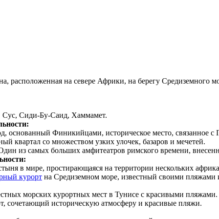
а, расположенная на севере Африки, на берегу Средиземного мо
 Сус, Сиди-Бу-Саид, Хаммамет.
льности:
д, основанный Финикийцами, историческое место, связанное с 
ый квартал со множеством узких улочек, базаров и мечетей.
дин из самых больших амфитеатров римского времени, внесе
ьности:
ыня в мире, простирающаяся на территории нескольких африка
рный курорт
на Средиземном море, известный своими пляжами 
стных морских курортных мест в Тунисе с красивыми пляжами.
, сочетающий историческую атмосферу и красивые пляжи.