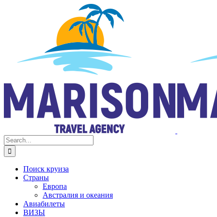
Skip
Facebook
Instagram
to
content
Search
for:
Поиск круиза
Страны
Европа
Австралия и океания
Авиабилеты
ВИЗЫ