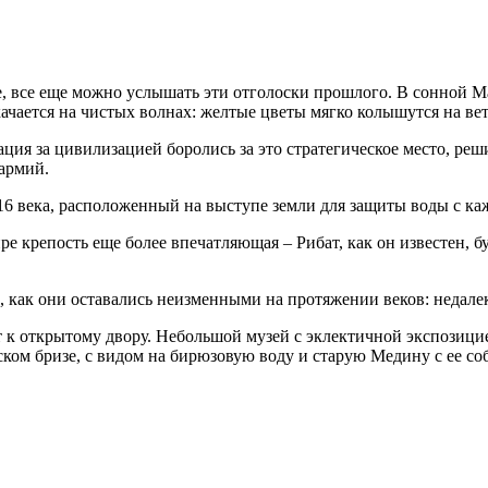
е, все еще можно услышать эти отголоски прошлого. В сонной 
качается на чистых волнах: желтые цветы мягко колышутся на ве
ия за цивилизацией боролись за это стратегическое место, реш
 армий.
т 16 века, расположенный на выступе земли для защиты воды с 
е крепость еще более впечатляющая – Рибат, как он известен, 
 как они оставались неизменными на протяжении веков: недалек
 к открытому двору. Небольшой музей с эклектичной экспозицие
ком бризе, с видом на бирюзовую воду и старую Медину с ее со