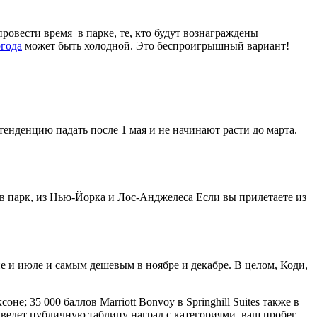
ровести время в парке, те, кто будут вознаграждены
огода
может быть холодной. Это беспроигрышный вариант!
енденцию падать после 1 мая и не начинают расти до марта.
 в парк, из Нью-Йорка и Лос-Анджелеса Если вы прилетаете из
е и июле и самым дешевым в ноябре и декабре. В целом, Коди,
не; 35 000 баллов Marriott Bonvoy в Springhill Suites также в
е ведет публичную таблицу наград с категориями, ваш пробег