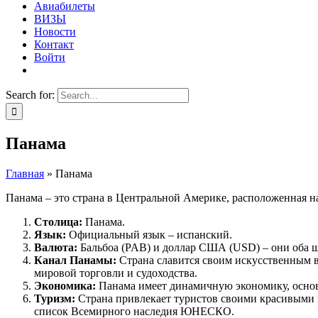
Авиабилеты
ВИЗЫ
Новости
Контакт
Войти
Search for:
Панама
Главная
»
Панама
Панама – это страна в Центральной Америке, расположенная
Столица:
Панама.
Язык:
Официальный язык – испанский.
Валюта:
Бальбоа (PAB) и доллар США (USD) – они оба ш
Канал Панамы:
Страна славится своим искусственным в
мировой торговли и судоходства.
Экономика:
Панама имеет динамичную экономику, основа
Туризм:
Страна привлекает туристов своими красивыми 
список Всемирного наследия ЮНЕСКО.