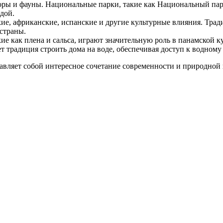
оры и фауны. Национальные парки, такие как Национальный па
дой.
ие, африканские, испанские и другие культурные влияния. Трад
страны.
е как плена и сальса, играют значительную роль в панамской ку
традиция строить дома на воде, обеспечивая доступ к водному 
авляет собой интересное сочетание современности и природной 