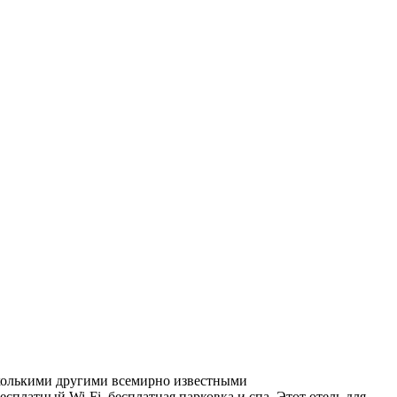
есколькими другими всемирно известными
сплатный Wi-Fi, бесплатная парковка и спа. Этот отель для