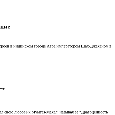
ание
строен в индийском городе Агра императором Шах-Джаханом в
рти.
л свою любовь к Мумтаз-Махал, называя ее “Драгоценность